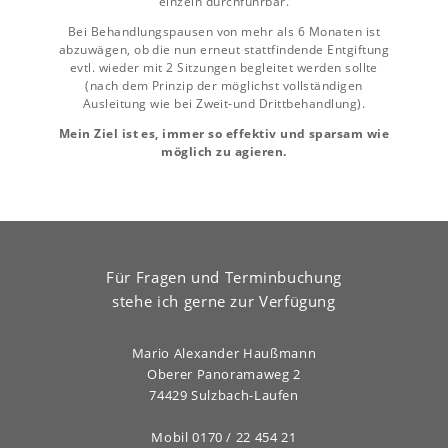
einzeln durchführbar.
Bei Behandlungspausen von mehr als 6 Monaten ist
abzuwägen, ob die nun erneut stattfindende Entgiftung
evtl. wieder mit 2 Sitzungen begleitet werden sollte
(nach dem Prinzip der möglichst vollständigen
Ausleitung wie bei Zweit-und Drittbehandlung).
Mein Ziel ist es, immer so effektiv und sparsam wie
möglich zu agieren.
Für Fragen und Terminbuchung
stehe ich gerne zur Verfügung
Mario Alexander Haußmann
Oberer Panoramaweg 2
74429 Sulzbach-Laufen
Mobil 0170 / 22 454 21